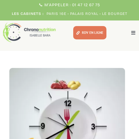
Passer
📞 M'APPELER : 01 47 12 67 75
au
LES CABINETS :
PARIS 16E • PALAIS ROYAL • LE BOURGET
contenu
RDV EN LIGNE
Tog
Nav
Méthodes
Pour qui ?
Votre chrono expert
Témoignages
Consultations