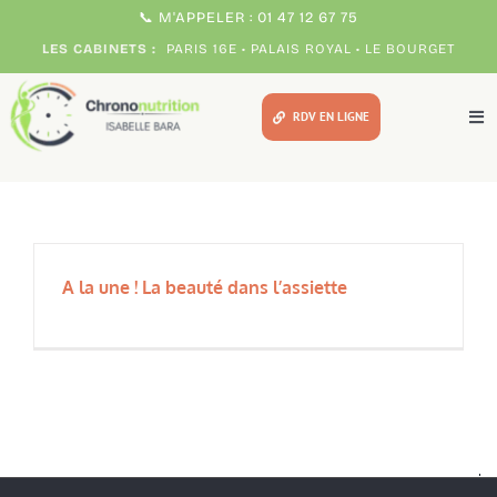
Passer
📞 M'APPELER : 01 47 12 67 75
au
LES CABINETS :
PARIS 16E • PALAIS ROYAL • LE BOURGET
contenu
RDV EN LIGNE
Tog
Nav
Méthodes
Pour qui ?
A la une ! La beauté dans l’assiette
Votre chrono expert
Témoignages
Consultations