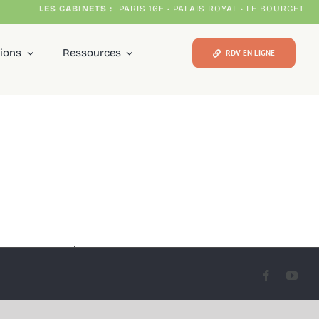
LES CABINETS :
PARIS 16E • PALAIS ROYAL • LE BOURGET
tions
Ressources
RDV EN LIGNE
Facebook
You