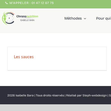
Passer
📞 M'APPELER : 01 47 12 67 75
au
contenu
Méthodes
Pour qui
Les sauces
2026 Isabelle Bara | Tous droits réservés | Réalisé par
Steph-webdesign
|
S