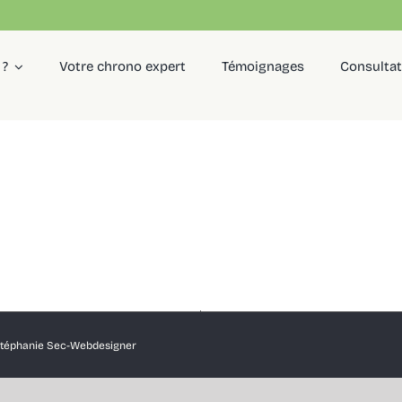
 ?
Votre chrono expert
Témoignages
Consulta
téphanie Sec-Webdesigner