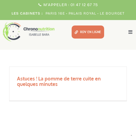
Passer
📞 M'APPELER : 01 47 12 67 75
au
LES CABINETS :
PARIS 16E • PALAIS ROYAL • LE BOURGET
contenu
RDV EN LIGNE
Tog
Nav
Méthodes
Pour qui ?
Astuces ! La pomme de terre cuite en
quelques minutes
Votre chrono expert
Témoignages
Consultations