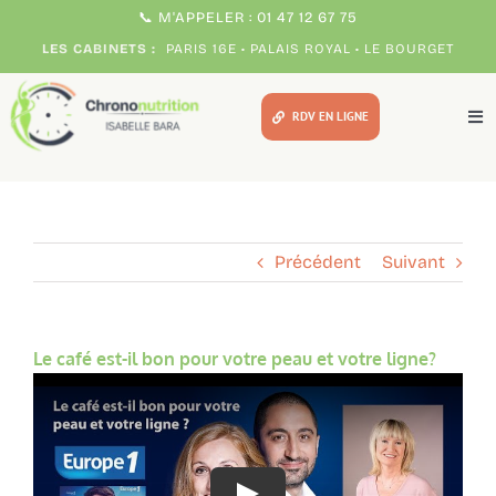
Passer
📞 M'APPELER : 01 47 12 67 75
au
LES CABINETS :
PARIS 16E • PALAIS ROYAL • LE BOURGET
contenu
RDV EN LIGNE
Tog
Nav
Méthodes
Pour qui ?
Précédent
Suivant
Votre chrono expert
Le café est-il bon pour votre peau et votre ligne?
Témoignages
Consultations