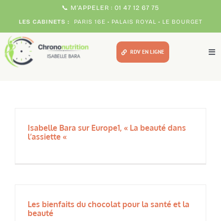
Passer
📞 M'APPELER : 01 47 12 67 75
au
LES CABINETS :
PARIS 16E • PALAIS ROYAL • LE BOURGET
contenu
RDV EN LIGNE
Tog
Nav
Méthodes
Pour qui ?
Isabelle Bara sur Europe1, « La beauté dans
l’assiette «
Votre chrono expert
Témoignages
Les bienfaits du chocolat pour la santé et la
Consultations
beauté