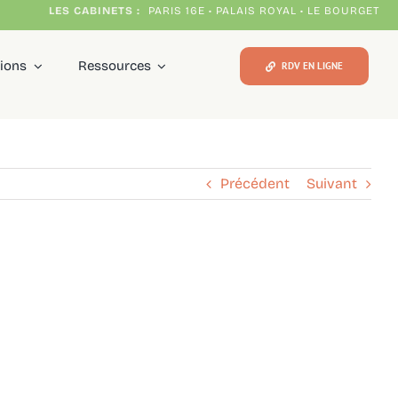
LES CABINETS :
PARIS 16E • PALAIS ROYAL • LE BOURGET
tions
Ressources
RDV EN LIGNE
Précédent
Suivant