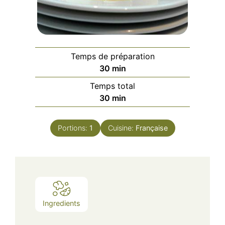
Temps de préparation
minutes
30
min
Temps total
minutes
30
min
Portions:
1
Cuisine:
Française
Ingredients