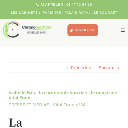
Passer
📞 M'APPELER : 01 47 12 67 75
au
LES CABINETS :
PARIS 16E • PALAIS ROYAL • LE BOURGET
contenu
RDV EN LIGNE
Tog
Nav
Méthodes
Pour qui ?
Précédent
Suivant
Votre chrono expert
Isabelle Bara, la chrononutrition dans le magazine
Vital Food
Témoignages
PRESSE ET MEDIAS • Vital Food n°24
La
Consultations